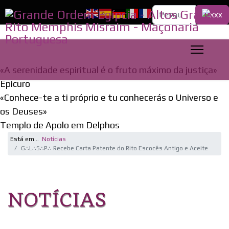
Pesquisa...
«A serenidade espiritual é o fruto máximo da justiça»
Epicuro
«Conhece-te a ti próprio e tu conhecerás o Universo e
os Deuses»
Templo de Apolo em Delphos
Está em...
Notícias
G∴L∴S∴P∴ Recebe Carta Patente do Rito Escocês Antigo e Aceite
NOTÍCIAS