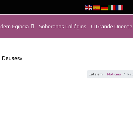
dem Egípcia
Soberanos Collégios
O Grande Oriente
os Deuses»
Está em...
Notícias
Rep