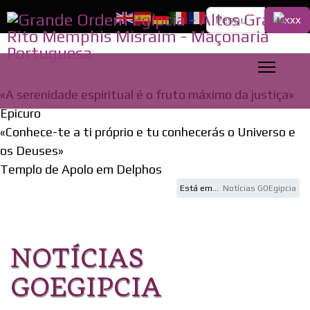
Pesquisa...
«A serenidade espiritual é o fruto máximo da justiça»
Epicuro
«Conhece-te a ti próprio e tu conhecerás o Universo e
os Deuses»
Templo de Apolo em Delphos
Está em...
Notícias GOEgipcia
NOTÍCIAS
GOEGIPCIA