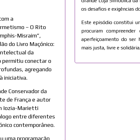
Grande Loja Simbólica da
os desafios e exigências do
 com a
Este episódio constitui 
rmetismo – O Rito
procuram compreender o
Memphis-Misraim”
,
aperfeiçoamento do ser 
alão do Livro Maçónico:
mais justa, livre e solidária
 intelectual da
o permitiu conectar o
 profundas, agregando
 iniciativa.
nde Conservador da
te de França e autor
n Iozia-Marietti
álogo entre diferentes
ónico contemporâneo.
rou uma programação