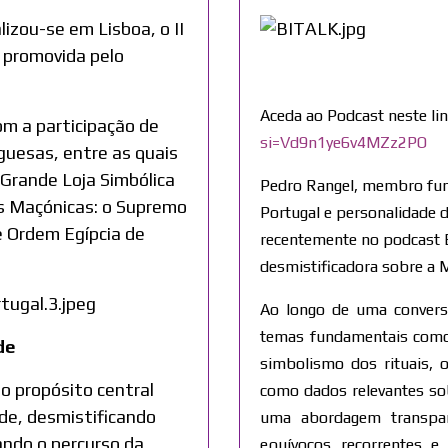
lizou-se em Lisboa, o II
a promovida pelo
Aceda ao Podcast neste li
om a participação de
si=Vd9n1ye6v4MZz2PO
guesas, entre as quais
 Grande Loja Simbólica
Pedro Rangel, membro fun
es Maçónicas: o Supremo
Portugal e personalidade d
e Ordem Egípcia de
recentemente no podcast Bi
desmistificadora sobre a 
Ao longo de uma convers
temas fundamentais como 
de
simbolismo dos rituais, 
o propósito central
como dados relevantes s
ade, desmistificando
uma abordagem transpar
ando o percurso da
equívocos recorrentes e