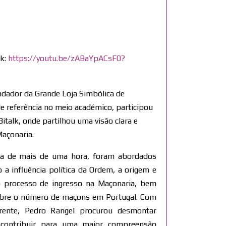
nk:
https://youtu.be/zABaYpACsF0?
dador da Grande Loja Simbólica de
e referência no meio académico, participou
talk, onde partilhou uma visão clara e
Maçonaria.
a de mais de uma hora, foram abordados
a influência política da Ordem, a origem e
o processo de ingresso na Maçonaria, bem
obre o número de maçons em Portugal. Com
ente, Pedro Rangel procurou desmontar
 contribuir para uma maior compreensão