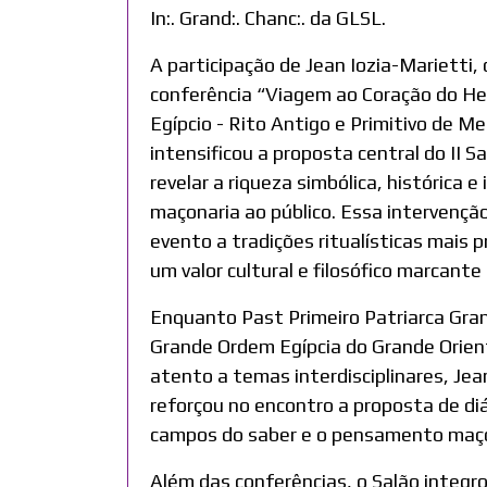
In:. Grand:. Chanc:. da GLSL.
A participação de
Jean Iozia-Marietti
,
conferência
“Viagem ao Coração do He
Egípcio - Rito Antigo e Primitivo de 
intensificou a proposta central do II S
revelar a riqueza simbólica, histórica e
maçonaria ao público. Essa intervençã
evento a tradições ritualísticas mais
um valor cultural e filosófico marcante à
Enquanto Past Primeiro Patriarca Gra
Grande Ordem Egípcia do Grande Orien
atento a temas interdisciplinares, Jea
reforçou no encontro a proposta de di
campos do saber e o pensamento maç
Além das conferências, o Salão integ