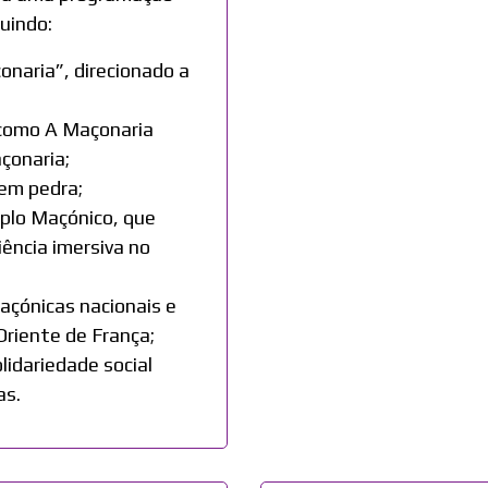
luindo:
naria”, direcionado a
como A Maçonaria
çonaria;
 em pedra;
plo Maçónico, que
ência imersiva no
çónicas nacionais e
Oriente de França;
lidariedade social
as.