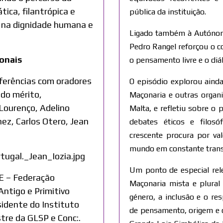
tica, filantrópica e
pública da instituição.
a na dignidade humana e
Ligado também à Autónom
Pedro Rangel reforçou o 
onais
o pensamento livre e o diál
nferências com oradores
O episódio explorou aind
ido mérito,
Maçonaria e outras organ
ourenço, Adelino
Malta, e refletiu sobre o p
ez, Carlos Otero, Jean
debates éticos e filosó
crescente procura por va
mundo em constante tran
Um ponto de especial rel
RE – Federação
Maçonaria mista e plural
Antigo e Primitivo
género, a inclusão e o res
idente do Instituto
de pensamento, origem e c
tre da GLSP e Conc:.